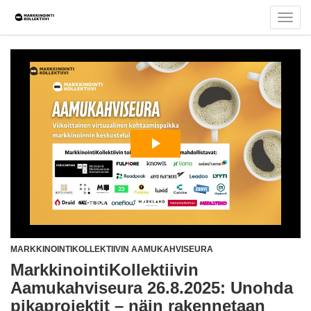
Valits
navigo
MARKKINOINTIKOLLEKTIIVIN AAMUKAHVISEURA
MarkkinointiKollektiivin
Aamukahviseura 26.8.2025: Unohda
pikaprojektit – näin rakennetaan