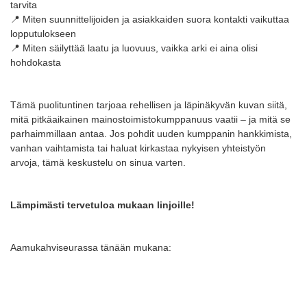
tarvita
📍 Miten suunnittelijoiden ja asiakkaiden suora kontakti vaikuttaa
lopputulokseen
📍 Miten säilyttää laatu ja luovuus, vaikka arki ei aina olisi
hohdokasta
Tämä puolituntinen tarjoaa rehellisen ja läpinäkyvän kuvan siitä,
mitä pitkäaikainen mainostoimistokumppanuus vaatii – ja mitä se
parhaimmillaan antaa. Jos pohdit uuden kumppanin hankkimista,
vanhan vaihtamista tai haluat kirkastaa nykyisen yhteistyön
arvoja, tämä keskustelu on sinua varten.
Lämpimästi tervetuloa mukaan linjoille!
Aamukahviseurassa tänään mukana: