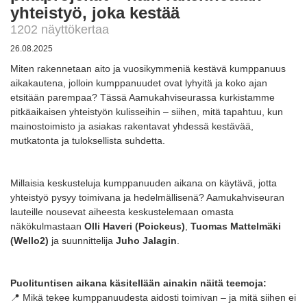
yhteistyö, joka kestää
1202 näyttökertaa
26.08.2025
Miten rakennetaan aito ja vuosikymmeniä kestävä kumppanuus
aikakautena, jolloin kumppanuudet ovat lyhyitä ja koko ajan
etsitään parempaa? Tässä Aamukahviseurassa kurkistamme
pitkäaikaisen yhteistyön kulisseihin – siihen, mitä tapahtuu, kun
mainostoimisto ja asiakas rakentavat yhdessä kestävää,
mutkatonta ja tuloksellista suhdetta.
Millaisia keskusteluja kumppanuuden aikana on käytävä, jotta
yhteistyö pysyy toimivana ja hedelmällisenä? Aamukahviseuran
lauteille nousevat aiheesta keskustelemaan omasta
näkökulmastaan
Olli Haveri (Poickeus)
,
Tuomas Mattelmäki
(Wello2)
ja suunnittelija
Juho Jalagin
.
Puolituntisen aikana käsitellään ainakin näitä teemoja:
📍 Mikä tekee kumppanuudesta aidosti toimivan – ja mitä siihen ei