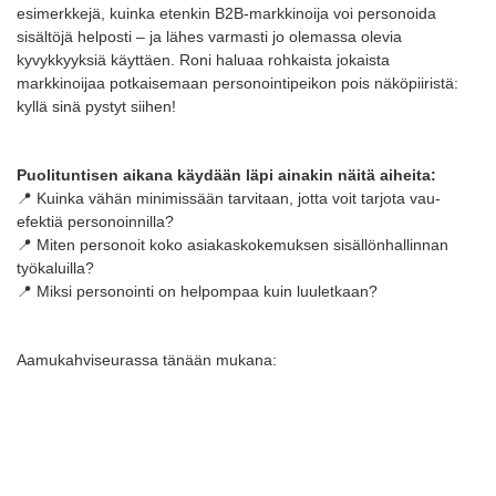
esimerkkejä, kuinka etenkin B2B-markkinoija voi personoida
sisältöjä helposti – ja lähes varmasti jo olemassa olevia
kyvykkyyksiä käyttäen. Roni haluaa rohkaista jokaista
markkinoijaa potkaisemaan personointipeikon pois näköpiiristä:
kyllä sinä pystyt siihen!
Puolituntisen aikana käydään läpi ainakin näitä aiheita:
📍 Kuinka vähän minimissään tarvitaan, jotta voit tarjota vau-
efektiä personoinnilla?
📍 Miten personoit koko asiakaskokemuksen sisällönhallinnan
työkaluilla?
📍 Miksi personointi on helpompaa kuin luuletkaan?
Aamukahviseurassa tänään mukana: