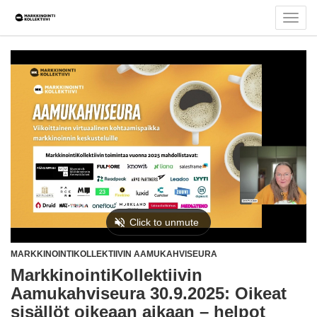
Valits
navigo
MARKKINOINTIKOLLEKTIIVIN AAMUKAHVISEURA
MarkkinointiKollektiivin
Aamukahviseura 30.9.2025: Oikeat
sisällöt oikeaan aikaan – helpot