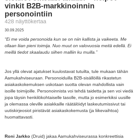
vinkit B2B-markkinoinnin
personointiin
428 näyttökertaa
30.09.2025
“Ei me voida personoida kun se on niin kallista ja vaikeeta. Me
ollaan liian pieni toimija. Nuo muut on valovuosia meitä edellä. Ei
meillä tiedot skaalaudu siihen malliin ku muilla.”
Jos yllä olevat ajatukset kuulostavat tutuilta, tule mukaan tähän
Aamukahviseuraan. Personoiduilla B2B-sisällöillä rikastetun
asiakaskokemuksen uskotaan suotta olevan mahdollista vain
isoille toimijoille. Personoinnista voi tehdä taidetta ja sen voi viedä
jopa täysin henkilökohtaiselle tasolle, mutta jo esimerkiksi uusille
ja olemassa oleville asiakkaille räätälöidyt laskeutumissivut tai
uutiskirjeosiot piristävät asiakaskokemusta (ja liikevaihtoa)
huomattavasti.
Roni Jarkko
(Druid) jakaa Aamukahviseurassa konkreettisia